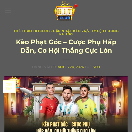
Bỏ
qua
nội
dung
THỂ THAO HITCLUB - CẬP NHẬT KÈO 24/7, TỶ LỆ THƯỞNG
KHỦNG
Kèo Phạt Góc – Cược Phụ Hấp
Dẫn, Cơ Hội Thắng Cực Lớn
ĐĂNG VÀO
THÁNG 3 20, 2026
BỞI
SEO
20
Th3