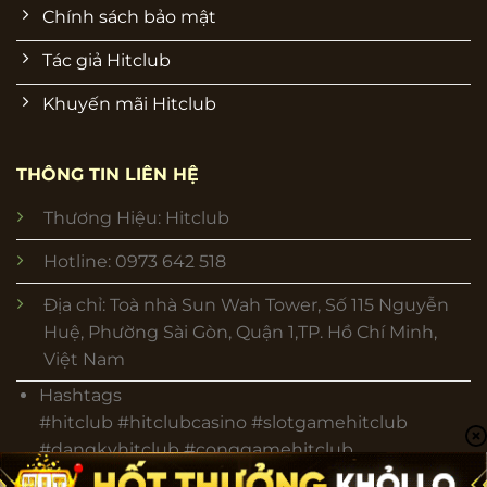
Chính sách bảo mật
Tác giả Hitclub
Khuyến mãi Hitclub
THÔNG TIN LIÊN HỆ
Thương Hiệu: Hitclub
Hotline: 0973 642 518
Địa chỉ: Toà nhà Sun Wah Tower, Số 115 Nguyễn
Huệ, Phường Sài Gòn, Quận 1,TP. Hồ Chí Minh,
Việt Nam
Hashtags
#hitclub #hitclubcasino #slotgamehitclub
#dangkyhitclub #conggamehitclub
#trangchuhitclub #linkvaohitclub