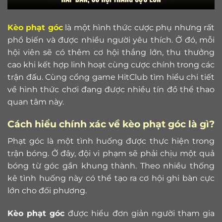
Kèo phạt góc
là một hình thức cược phụ nhưng rất
phổ biến và được nhiều người yêu thích. Ở đó, mỗi
hội viên sẽ có thêm cơ hội thắng lớn, thu thưởng
cao khi kết hợp linh hoạt cùng cược chính trong các
trận đấu. Cùng cổng game
HitClub
tìm hiểu chi tiết
về hình thức chơi đang được nhiều tín đồ thể thao
quan tâm này.
Cách hiểu chính xác về kèo phạt góc là gì?
Phạt góc là một tình huống được thực hiện trong
trận bóng. Ở đây, đội vi phạm sẽ phải chịu một quả
bóng từ góc gần khung thành. Theo nhiều thống
kê tình huống này có thể tạo ra cơ hội ghi bàn cực
lớn cho đối phương.
Kèo phạt góc
được hiểu đơn giản người tham gia