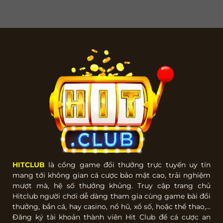
HITCLUB
là cổng game đổi thưởng trực tuyến uy tín
mang tới không gian cá cược bảo mật cao, trải nghiệm
mượt mà, hệ số thưởng khủng. Truy cập trang chủ
Hitclub người chơi dễ dàng tham gia cùng game bài đổi
thưởng, bắn cá, hay casino, nổ hũ, xổ số, hoặc thể thao,...
Đăng ký tài khoản thành viên Hit Club để cá cược an