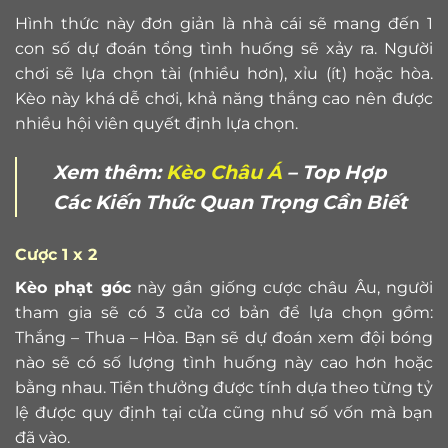
Hình thức này đơn giản là nhà cái sẽ mang đến 1
con số dự đoán tổng tình huống sẽ xảy ra. Người
chơi sẽ lựa chọn tài (nhiều hơn), xỉu (ít) hoặc hòa.
Kèo này khá dễ chơi, khả năng thắng cao nên được
nhiều hội viên quyết định lựa chọn.
Xem thêm:
Kèo Châu Á
– Top Hợp
Các Kiến Thức Quan Trọng Cần Biết
Cược 1 x 2
Kèo phạt góc
này gần giống cược châu Âu, người
tham gia sẽ có 3 cửa cơ bản để lựa chọn gồm:
Thắng – Thua – Hòa. Bạn sẽ dự đoán xem đội bóng
nào sẽ có số lượng tình huống này cao hơn hoặc
bằng nhau. Tiền thưởng được tính dựa theo từng tỷ
lệ được quy định tại cửa cũng như số vốn mà bạn
đã vào.